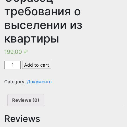
требования о
выселении из
квартиры
199,00
₽
Образец
Add to cart
требования
о
Category:
Документы
выселении
из
квартиры
Reviews (0)
quantity
Reviews