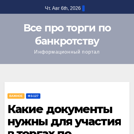
Перейти
Чт. Авг 6th, 2026
к
содержимому
Все про торги по
банкротству
Информационный портал
ВАЖНОЕ
ФЗ-127
Какие документы
нужны для участия
в торгах по