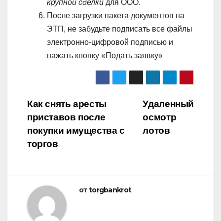
крупной сделки
для ООО.
После загрузки пакета документов на
ЭТП, не забудьте подписать все файлы
электронно-цифровой подписью и
нажать кнопку «Подать заявку»
Навигация
Как снять аресты
Удаленный
приставов после
осмотр
по
покупки имущества с
лотов
записям
торгов
от
torgbankrot